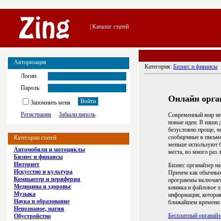
| Каталог статей
Авторизация
Категория:
Бизнес и финансы
Логин:
Пароль:
Онлайн орга
Запомнить меня
Регистрация
Забыли пароль
Современный мир не 
новые идеи. В наши д
безусловно проще, че
сообщенные в письме
Категории статей
меньше используют б
Автомобили и мотоциклы
места, во много раз 
Бизнес и финансы
Интернет
Бизнес органайзер на
Искусство и культура
Причем как обычных 
Компьютер и периферия
программы включаетс
Медицина и здоровье
книжка и файловое х
Музыка
информации, которая
Наука и образование
ближайшем времени т
Непознаное, магия
Бесплатный органайз
Обустройство