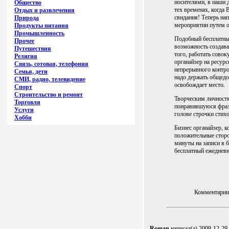
носителями, в наши 
Общество
тех временах, когда 
Отдых и развлечения
свидания! Теперь на
Природа
мероприятии путем о
Продукты питания
Промышленность
Подобный бесплатный
Прочее
возможность создава
Путешествия
того, работать сово
Религия
органайзер на ресурс
Связь, сотовая, телефония
непрерывного контрол
Семья, дети
надо держать общедо
СМИ, радио, телевидение
освобождает место.
Спорт
Строительство и ремонт
Творческим личност
Торговля
понравившуюся фразу
Услуги
голове строчки стихо
Хобби
Бизнес органайзер, к
положительные сторо
минуты на записи в б
бесплатный ежедневни
Комментарии 
Roman
написал(а) 2009-12-29 