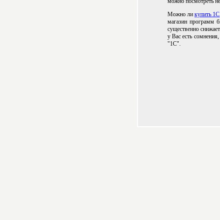
можно посмотреть не
Можно ли
купить 1С
магазин программ б
существенно снижает
у Вас есть сомнения
"1С".