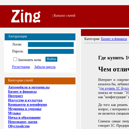
| Каталог статей
Авторизация
Категория:
Бизнес и финансы
Логин:
Пароль:
Где купить 
Запомнить меня
Регистрация
Забыли пароль
Чем отли
Интернет и совреме
Категории статей
казалось бы, небана
Автомобили и мотоциклы
"
где купить 1С Бухг
Бизнес и финансы
поиска не только "1
Интернет
как "конфигурация" и
Искусство и культура
Компьютер и периферия
До того как решить 
Медицина и здоровье
вопрос, с которыми 
Музыка
не является специали
Наука и образование
Сначала самые попу
Непознаное, магия
говорят 1С: Предпри
Обустройство