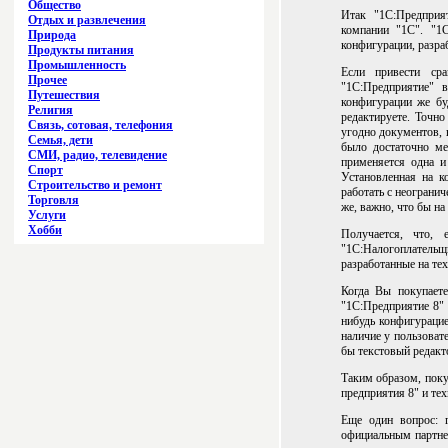
Общество
Итак "1С:Предприя
Отдых и развлечения
компании "1С". "1
Природа
конфигурации, разра
Продукты питания
Промышленность
Если привести ср
Прочее
"1С:Предприятие" 
Путешествия
конфигурации же бу
Религия
редактируете. Точно
Связь, сотовая, телефония
угодно документов, 
Семья, дети
было достаточно ме
СМИ, радио, телевидение
применяется одна и
Спорт
Установленная на к
Строительство и ремонт
работать с неограни
Торговля
же, важно, что бы на
Услуги
Хобби
Получается, что, 
"1С:Налогоплательщи
разработанные на те
Когда Вы покупаете
"1С:Предприятие 8" 
нибудь конфигурацие
наличие у пользоват
бы текстовый редакт
Таким образом, поку
предприятия 8" и те
Еще один вопрос: 
официальным партне