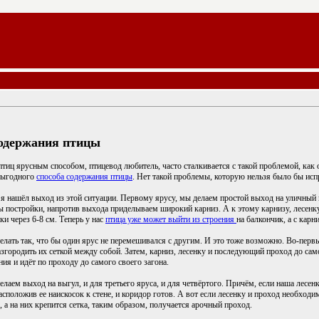
одержания птицы
тиц ярусным способом, птицевод любитель, часто сталкивается с такой проблемой, как от
выгодного
способа содержания птицы
. Нет такой проблемы, которую нельзя было бы исп
я нашёл выход из этой ситуации. Первому ярусу, мы делаем простой выход на уличный в
 постройки, напротив выхода приделываем широкий карниз. А к этому карнизу, лесенку
ки через 6-8 см. Теперь у нас
птица уже может выйти из строения
на балкончик, а с карн
делать так, что бы один ярус не перемешивался с другим. И это тоже возможно. Во-перв
згородить их сеткой между собой. Затем, карниз, лесенку и последующий проход до сам
ния и идёт по проходу до самого своего загона.
лаем выход на выгул, и для третьего яруса, и для четвёртого. Причём, если наша лесен
асположив ее наискосок к стене, и коридор готов. А вот если лесенку и проход необход
, а на них крепится сетка, таким образом, получается арочный проход.