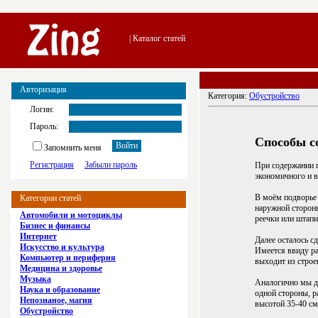
| Каталог статей
Авторизация
Категория:
Обустройство
Логин:
Пароль:
Способы с
Запомнить меня
Регистрация
Забыли пароль
При содержании п
экономичного и 
В моём подворье 
Категории статей
наружной стороны
Автомобили и мотоциклы
реечки или штапи
Бизнес и финансы
Интернет
Далее осталось с
Искусство и культура
Имеется ввиду ра
Компьютер и периферия
выходит из строе
Медицина и здоровье
Музыка
Аналогично мы де
Наука и образование
одной стороны, р
Непознаное, магия
высотой 35-40 см
Обустройство