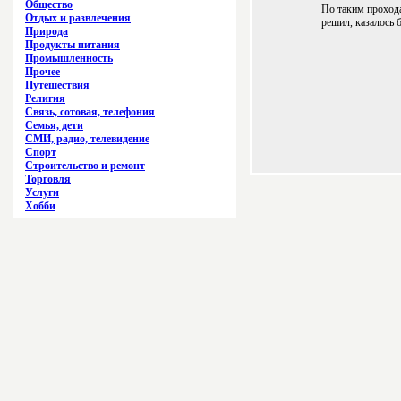
Общество
По таким прохода
Отдых и развлечения
решил, казалось 
Природа
Продукты питания
Промышленность
Прочее
Путешествия
Религия
Связь, сотовая, телефония
Семья, дети
СМИ, радио, телевидение
Спорт
Строительство и ремонт
Торговля
Услуги
Хобби