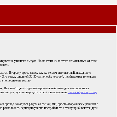
сутствие уличного выгула. Но не стоит из-за этого отказываться от столь
равить.
ыгул. Второму ярусу снизу, так же делаем аналогичный выход, но с
. Это доска, шириной 30-35 см поперёк которой, прибиваются тоненькие
иза по лесенке на землю.
ых, Вам необходимо сделать персональный загон для каждого этажа.
ого выгула, нужно огородить сеткой или просечкой.
Таким образом, птица
ка и проход находится рядом со стеной, мы, просто огораживаем рабицей с
имо расположить перпендикулярно постройки, то к трапу прибиваются дуги