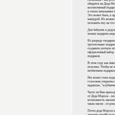
обидится на Деда Мор
коллективный подаро
в глазах начальника
Это может быть, к п
мишурой. Их можно по
положить ему на стол
Для бабушек и дедуш
можно подарить шерс
Из разряда «подарки 
трогательные подарк
создавать уютную ат
оформленный набор и
подарком.
В этом году как ник
полезное. Чтобы не 
необычным подарком
Им может стать подар
голосовая открытка 
надписью, "клубнично
Часто ли Вам приходи
от Деда Мороза – ве
возможность заказать
таких писем - от ро
Почта деда Мороза о
заказать онлайн под