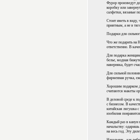
Фурор произведут до
коробку или заверну
салфетки, вязаные п
Стоит иметь в виду,
приятным, а не в тяго
Подарки для сильног
Что же подарить на 
ответственно. В каче
Для подарка женщина
белье, модная бижут
наверняка, будет сча
Для сильной половин
фирменная ручка, еж
Хорошим подарком дл
считаются макеты о
В деловой среде к п
с бизнесом. В качест
китайская лягушка с 
изобилия понравится
Каждый раз в канун 
начальству: одаришь 
на весь год. Эту дил
Начальник - как ребе