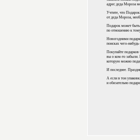
адрес деда Мороза м
Учтите, что Подарок 
от деда Мороза, нео
Подарок может быть 
по отношению к тому
Новогодними подаркам
поисках чего-нибудь 
Покупайте подарков б
вы о ком-то забыли.
которую можно подар
И последнее. Праздн
А если в тон упаков
и обязательно подари