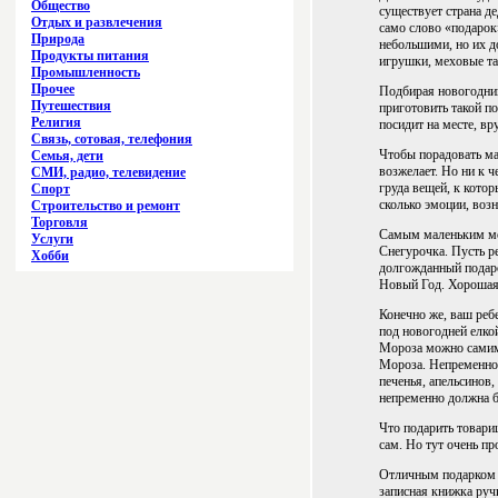
Общество
существует страна д
Отдых и развлечения
само слово «подарок»
Природа
небольшими, но их д
Продукты питания
игрушки, меховые та
Промышленность
Прочее
Подбирая новогодний
Путешествия
приготовить такой п
Религия
посидит на месте, вр
Связь, сотовая, телефония
Чтобы порадовать ма
Семья, дети
возжелает. Но ни к 
СМИ, радио, телевидение
груда вещей, к котор
Спорт
сколько эмоции, воз
Строительство и ремонт
Торговля
Самым маленьким мож
Услуги
Снегурочка. Пусть р
Хобби
долгожданный подаро
Новый Год. Хорошая 
Конечно же, ваш ребе
под новогодней елкой
Мороза можно самим,
Мороза. Непременно 
печенья, апельсинов,
непременно должна б
Что подарить товари
сам. Но тут очень пр
Отличным подарком д
записная книжка руч