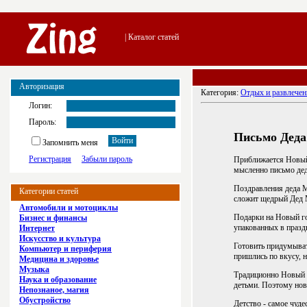
| Каталог статей
Авторизация
Категория:
Отдых и развлечен
Логин:
Пароль:
Письмо Деда
Запомнить меня
Регистрация
Забыли пароль
Приближается Новый 
мысленно письмо дед
Поздравления деда М
Категории статей
сложит щедрый Дед М
Автомобили и мотоциклы
Подарки на Новый го
Бизнес и финансы
упакованных в празд
Интернет
Искусство и культура
Готовить придумыват
Компьютер и периферия
пришлись по вкусу, 
Медицина и здоровье
Музыка
Традиционно Новый Г
Наука и образование
детьми. Поэтому нов
Непознаное, магия
Обустройство
Детство - самое чуде