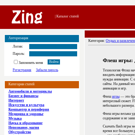
| Каталог статей
Авторизация
Категория:
Отдых и развлечен
Логин:
Пароль:
Флеш игры: 
Запомнить меня
Регистрация
Забыли пароль
Технология Флэш нач
вводить информацию 
нужды анимации. С о
сайты. На данный мом
Категории статей
анимации и игр.
Автомобили и мотоциклы
Бизнес и финансы
Флеш
игры
— это бра
Интернет
интересный сюжет. F
Искусство и культура
небольшого размера.
Компьютер и периферия
Флеш игры весьма уд
Медицина и здоровье
содержание и не зан
Музыка
Наука и образование
Скачать flash игры 
Непознаное, магия
время все большую р
Обустройство