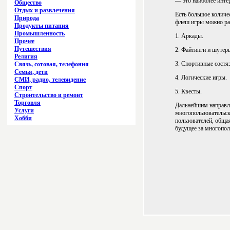
— это наиболее инте
Общество
Отдых и развлечения
Есть большое количе
Природа
флеш игры можно ра
Продукты питания
Промышленность
1. Аркады.
Прочее
Путешествия
2. Файтинги и шутер
Религия
3. Спортивные состя
Связь, сотовая, телефония
Семья, дети
4. Логические игры.
СМИ, радио, телевидение
Спорт
5. Квесты.
Строительство и ремонт
Торговля
Дальнейшим направле
Услуги
многопользовательск
Хобби
пользователей, общая
будущее за многопол