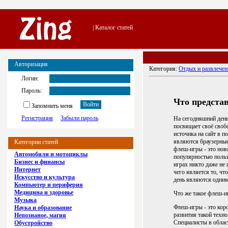
| Каталог статей
Авторизация
Категория:
Отдых и развлечен
Логин:
Пароль:
Что предста
Запомнить меня
Регистрация
Забыли пароль
На сегодняшний день
посвящает своё свобо
источика на сайт в 
являются браузерные
Категории статей
флеш-игры - это нов
Автомобили и мотоциклы
популярностью польз
Бизнес и финансы
играх никто даже не
Интернет
чего является то, ч
Искусство и культура
день являются одним
Компьютер и периферия
Медицина и здоровье
Что же такое флеш-и
Музыка
Флеш-игры - это кор
Наука и образование
развития такой техн
Непознаное, магия
Специалисты в облас
Обустройство