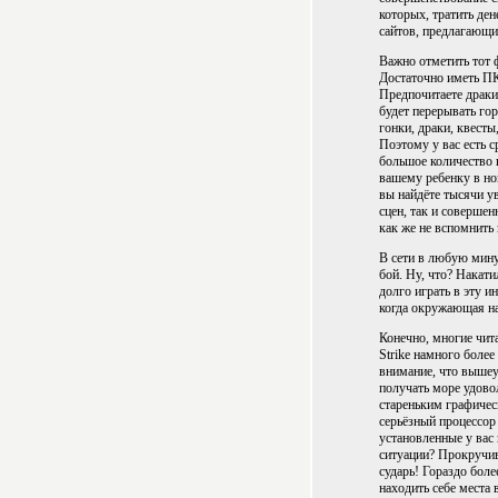
которых, тратить ден
сайтов, предлагающи
Важно отметить тот 
Достаточно иметь ПК
Предпочитаете драки
будет перерывать го
гонки, драки, квесты
Поэтому у вас есть с
большое количество 
вашему ребенку в но
вы найдёте тысячи у
сцен, так и соверше
как же не вспомнить 
В сети в любую мину
бой. Ну, что? Накати
долго играть в эту 
когда окружающая на
Конечно, многие чита
Strike намного более
внимание, что вышеу
получать море удово
стареньким графичес
серьёзный процессор
установленные у вас 
ситуации? Прокручив
сударь! Гораздо бол
находить себе места 