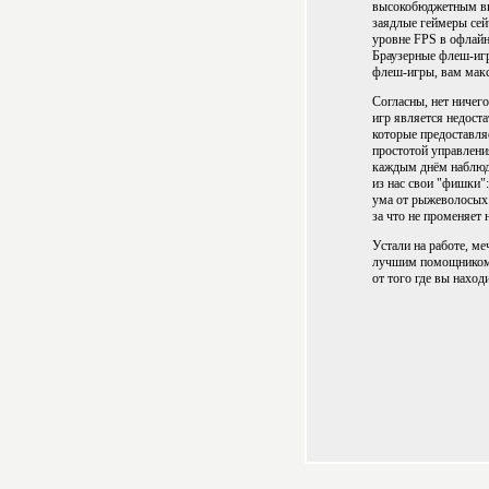
высокобюджетным вид
заядлые геймеры сей
уровне FPS в офлайн
Браузерные флеш-иг
флеш-игры, вам макс
Согласны, нет ничег
игр является недоста
которые предоставля
простотой управлени
каждым днём наблюдае
из нас свои "фишки":
ума от рыжеволосых.
за что не променяет
Устали на работе, ме
лучшим помощником с
от того где вы наход