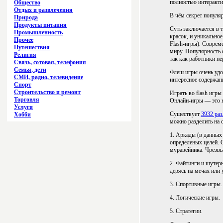
полностью интеракти
Общество
Отдых и развлечения
В чём секрет популя
Природа
Продукты питания
Суть заключается в 
Промышленность
красок, и уникальное
Прочее
Flash-игры). Совре
Путешествия
миру. Популярность 
Религия
так как работники н
Связь, сотовая, телефония
Семья, дети
Флеш игры очень удо
СМИ, радио, телевидение
интересное содержан
Спорт
Строительство и ремонт
Играть во flash игры
Торговля
Онлайн-игры — это на
Услуги
Существует
3932 ра
Хобби
можно разделить на 
1. Аркады (в данных
определеных целей. 
муравейника. Чрезвы
2. Файтинги и шутер
дерясь на мечах или 
3. Спортивные игры.
4. Логические игры.
5. Стратегии.