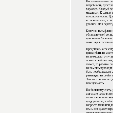
Последовательность 
потребность, будет 
характер. Каждый де
механизм. К самым и
и экономические. Дов
игры неделями, а по
уровней. Для переход
Конечно, путь флеш-и
обладали такой сочн
приставках были выше
такие игры составил
Представим себе ситу
приказ быть на мест
не возможно. отлучи
остается либо читать
смысл, то работой з
на помощь приходят 
быть необязательно 
размещает на своём 
Это часто помогает д
посещаемость.
По большому счету, р
довольно часто в ин
затем для продолжени
предпримешь, чтобы 
напросто машиной для
теми, кто тратит ог
совершенствование св