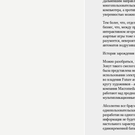
Дальнейшим направле
многопользовательск
компьютера, а против
уверенностью можно 
Тем более, что, отд
бизнес, что, между 
интерактивном игорн
азартные игры тоже 
разумеется, невероят
автоматов водрузивш
История зарождения
Можно разобраться, 
Зовут такого смелог
была представлена 
использовании электр
во владения Future 
кругу художников - 
компания Macromedia
работают над продв
мультипликационные 
Абсолютно все брауз
однопользовательски
разработан на одног
информация не будет
настольного характе
единовременной бата