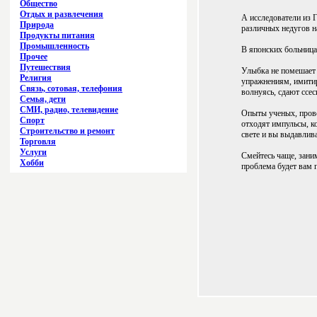
Общество
Отдых и развлечения
А исследователи из 
Природа
различных недугов н
Продукты питания
Промышленность
В японских больница
Прочее
Путешествия
Улыбка не помешает
Религия
упражнениям, имит
Связь, сотовая, телефония
волнуясь, сдают ссес
Семья, дети
СМИ, радио, телевидение
Опыты ученых, прове
Спорт
отходят импульсы, к
Строительство и ремонт
свете и вы выдавлива
Торговля
Услуги
Смейтесь чаще, зани
Хобби
проблема будет вам 