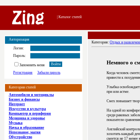
| Каталог статей
Авторизация
Категория:
Отдых и развлечен
Логин:
Пароль:
Немного о см
Запомнить меня
Регистрация
Забыли пароль
Когда человек смеетс
привести к похудени
Улыбка освобождает 
Категории статей
при или астме.
Автомобили и мотоциклы
Бизнес и финансы
Смех повышает творч
Интернет
Искусство и культура
На одной из конфир
Компьютер и периферия
среди раковых забол
Медицина и здоровье
показатели сравнению
Музыка
Наука и образование
Английский контроль
Непознаное, магия
хохотать каждый день
Обустройство
смеется не 17 менее 