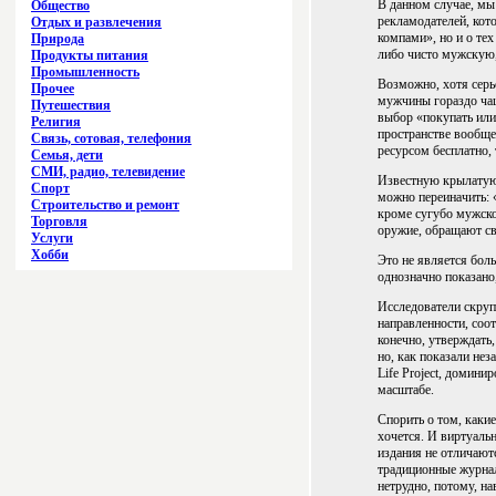
В данном случае, мы
Общество
рекламодателей, кот
Отдых и развлечения
компами», но и о тех
Природа
либо чисто мужскую,
Продукты питания
Промышленность
Возможно, хотя серье
Прочее
мужчины гораздо чащ
Путешествия
выбор «покупать или
Религия
пространстве вообще
Связь, сотовая, телефония
ресурсом бесплатно, 
Семья, дети
СМИ, радио, телевидение
Известную крылатую 
Спорт
можно переиначить: 
Строительство и ремонт
кроме сугубо мужско
Торговля
оружие, обращают с
Услуги
Хобби
Это не является бол
однозначно показано
Исследователи скруп
направленности, соот
конечно, утверждать
но, как показали нез
Life Project, домини
масштабе.
Спорить о том, каки
хочется. И виртуаль
издания не отличают
традиционные журнал
нетрудно, потому, на