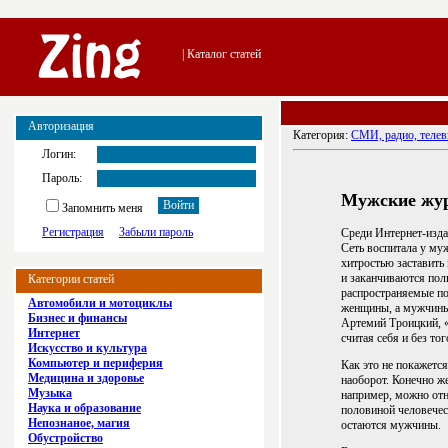
| Каталог статей
Авторизация
Категория:
СМИ, радио, телев
Логин:
Пароль:
Мужские жур
Запомнить меня
Регистрация
Забыли пароль
Среди Интернет-изда
Сеть воспитала у му
хитростью заставить
и заканчиваются пол
Категории статей
распространяемые по 
Автомобили и мотоциклы
женщины, а мужчины,
Бизнес и финансы
Артемий Троицкий, «
Интернет
считая себя и без то
Искусство и культура
Компьютер и периферия
Как это не покажетс
Медицина и здоровье
наоборот. Конечно же
Музыка
например, можно отне
Наука и образование
половиной человечес
Непознаное, магия
остаются мужчины.
Обустройство